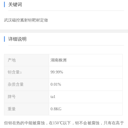
关键词
武汉磁控溅射钽靶材定做
详细说明
产地
湖南株洲
钽含量≥
99.99%
杂质含量
0.01%
牌号
ta1
重量
0.8KG
但钽在热的中能被腐蚀，在150℃以下，钽不会被腐蚀，只有在高于