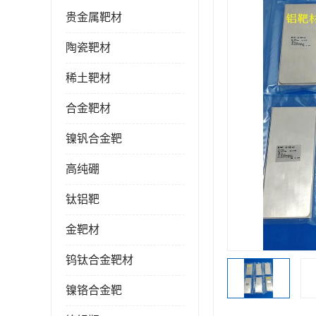
贵金属靶材
陶瓷靶材
稀土靶材
合金靶材
镍钒合金靶
高纯硼
钛铝靶
金靶材
钨钛合金靶材
镍铬合金靶