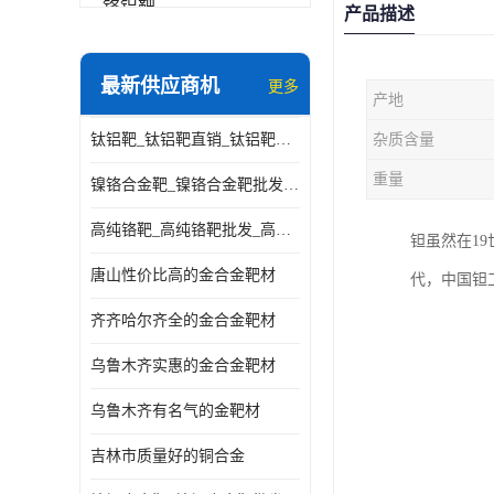
铬铝靶
产品描述
三氧化铝靶材
最新供应商机
更多
产地
钽靶材
钛铝靶_钛铝靶直销_钛铝靶供应商
杂质含量
铬靶材
重量
镍铬合金靶_镍铬合金靶批发_镍铬合金靶供应商
镧靶材
高纯铬靶_高纯铬靶批发_高纯铬靶厂家
钽虽然在19
镍铬合金靶材
唐山性价比高的金合金靶材
代，中国钽工
齐齐哈尔齐全的金合金靶材
乌鲁木齐实惠的金合金靶材
乌鲁木齐有名气的金靶材
吉林市质量好的铜合金