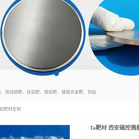
东莞市鼎伟新材料有限公司专业生产：镍钒合金靶、高纯铬靶、钛铝靶、铬铝靶、镍铬合金靶、钨钛合金靶材等；公司先后研发的蒸发材料、溅射靶材系列产品广泛应用到国内外众多知名电子、太阳能企业当中，以较高的性价比，成功发替代了国外进口产品，颇受用户好评。
射钽靶材定制
Ta靶材 西安磁控