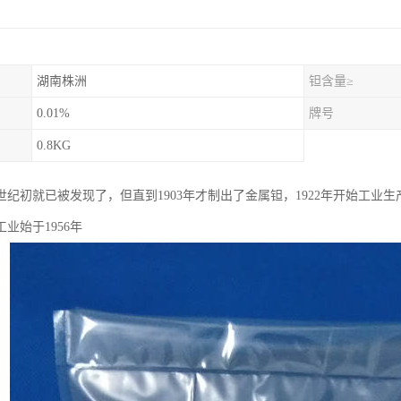
湖南株洲
钽含量≥
0.01%
牌号
0.8KG
世纪初就已被发现了，但直到1903年才制出了金属钽，1922年开始工业
业始于1956年