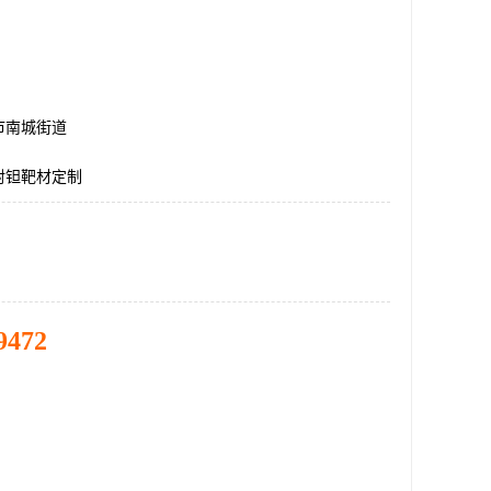
市南城街道
射钽靶材定制
9472