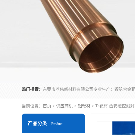
热门搜索：
当前位置：
首页
>
供应商机
>
钽靶材
> Ta靶材 西安磁控溅
产品分类
Product