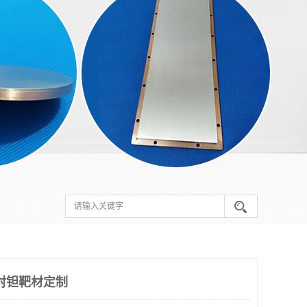
溅射钽靶材定制