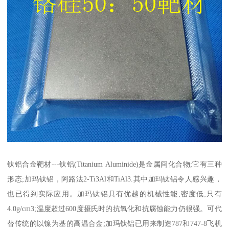
钛铝合金靶材---钛铝(Titanium Aluminide)是金属间化合物;它有三种
形态;加玛钛铝，阿路法2-Ti3Al和TiAl3.其中加玛钛铝令人感兴趣，
也已得到实际应用。加玛钛铝具有优越的机械性能;密度低;只有
4.0g/cm3;温度超过600度摄氏时的抗氧化和抗腐蚀能力仍很强。可代
替传统的以镍为基的高温合金;加玛钛铝已用来制造787和747-8飞机