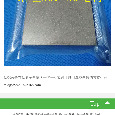
钛铝合金在钛原子含量大于等于50%时可以用真空熔铸的方式生产
m.dgsdwxc1.b2b168.com
Top
主营产品：钛铝靶 铬铝靶 镍铬合金靶 钨钛合金靶材 镍钒合金靶 高纯铬靶