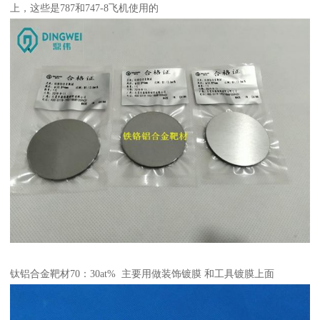
上，这些是787和747-8飞机使用的
钛铝合金靶材70：30at% 主要用做装饰镀膜 和工具镀膜上面