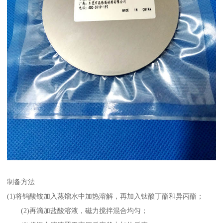
制备方法
(1)将钨酸铵加入蒸馏水中加热溶解，再加入钛酸丁酯和异丙酯；
(2)再滴加盐酸溶液，磁力搅拌混合均匀；