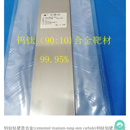
钨钛钴硬质合金(cemented titanium-tung-sten carbide)钨钛钴硬质合金