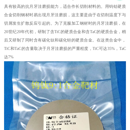
具有较高的抗月牙洼磨损能力，适合作长切削材料的。用钨钴硬质
合金切削钢材时易出现月牙洼磨损，这主要是由于在切削温度下与
切屑发生扩散反应引起的。为了克服加工钢材时的月牙洼磨损，在
20世纪20年代初，研制了含TiC的硬质合金和含TaC的硬质合金，稍
后又研制了同时含有碳化钛和碳化钽的硬质合金。在这类合金中，
TiC和TaC的含量取决于月牙洼磨损的严重程度，TiC可达35%，TaC
达7%