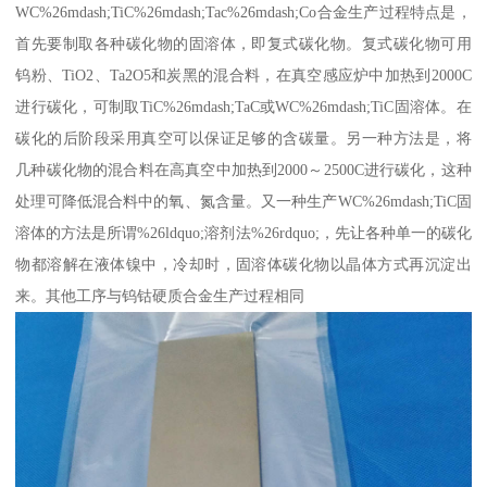
WC%26mdash;TiC%26mdash;Tac%26mdash;Co合金生产过程特点是，
首先要制取各种碳化物的固溶体，即复式碳化物。复式碳化物可用
钨粉、TiO2、Ta2O5和炭黑的混合料，在真空感应炉中加热到2000C
进行碳化，可制取TiC%26mdash;TaC或WC%26mdash;TiC固溶体。在
碳化的后阶段采用真空可以保证足够的含碳量。另一种方法是，将
几种碳化物的混合料在高真空中加热到2000～2500C进行碳化，这种
处理可降低混合料中的氧、氮含量。又一种生产WC%26mdash;TiC固
溶体的方法是所谓%26ldquo;溶剂法%26rdquo;，先让各种单一的碳化
物都溶解在液体镍中，冷却时，固溶体碳化物以晶体方式再沉淀出
来。其他工序与钨钴硬质合金生产过程相同