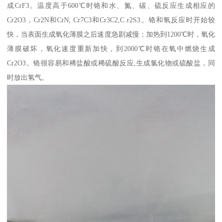
成CrF3。温度高于600℃时铬和水、氮、碳、硫反应生成相应的
Cr2O3，Cr2N和CrN, Cr7C3和Cr3C2,C r2S3。铬和氧反应时开始较
快，当表面生成氧化薄膜之后速度急剧减慢；加热到1200℃时，氧化
薄膜破坏，氧化速度重新加快，到2000℃时铬在氧中燃烧生成
Cr2O3。铬很容易和稀盐酸或稀硫酸反应,生成氯化物或硫酸盐，同
时放出氢气。