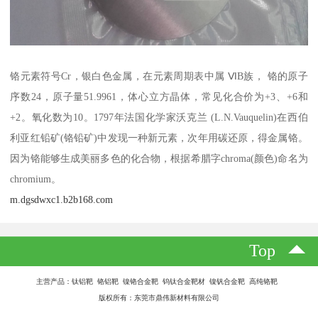
铬元素符号Cr，银白色金属，在元素周期表中属 ⅥB族， 铬的原子
序数24，原子量51.9961，体心立方晶体，常见化合价为+3、+6和
+2。氧化数为10。1797年法国化学家沃克兰 (L.N.Vauquelin)在西伯
利亚红铅矿(铬铅矿)中发现一种新元素，次年用碳还原，得金属铬。
因为铬能够生成美丽多色的化合物，根据希腊字chroma(颜色)命名为
chromium。
m.dgsdwxc1.b2b168.com
Top
主营产品：钛铝靶 铬铝靶 镍铬合金靶 钨钛合金靶材 镍钒合金靶 高纯铬靶
版权所有：东莞市鼎伟新材料有限公司