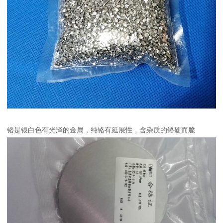
铬是银白色有光泽的金属，纯铬有延展性，含杂质的铬硬而脆