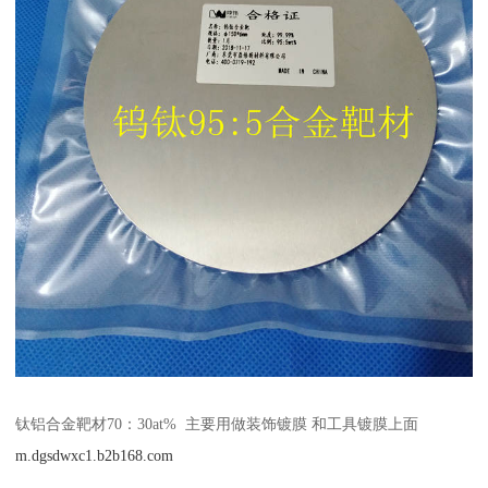
钛铝合金靶材70：30at% 主要用做装饰镀膜 和工具镀膜上面
m.dgsdwxc1.b2b168.com