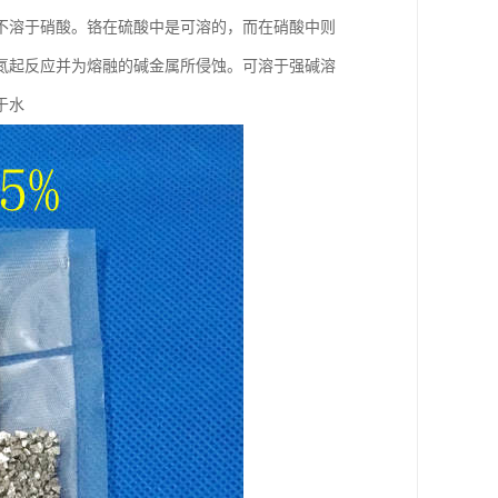
不溶于硝酸。铬在硫酸中是可溶的，而在硝酸中则
与氮起反应并为熔融的碱金属所侵蚀。可溶于强碱溶
于水