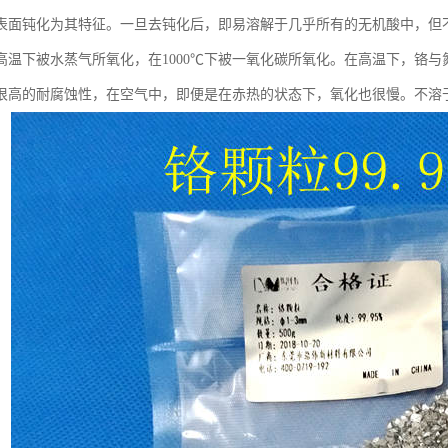
表面钝化为其特征。一旦去钝化后，即易溶解于几乎所有的无机酸中，但
高温下被水蒸气所氧化，在1000℃下被一氧化碳所氧化。在高温下，铬
很高的耐腐蚀性，在空气中，即便是在赤热的状态下，氧化也很慢。不溶