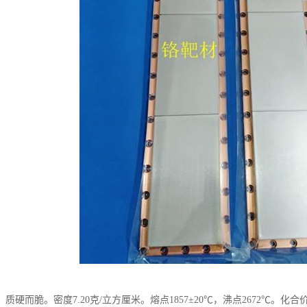
质硬而脆。密度7.20克/立方厘米。熔点1857±20℃，沸点2672℃。化合价