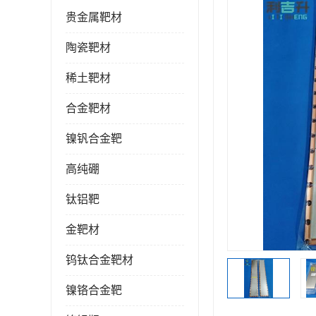
贵金属靶材
陶瓷靶材
稀土靶材
合金靶材
镍钒合金靶
高纯硼
钛铝靶
金靶材
钨钛合金靶材
镍铬合金靶