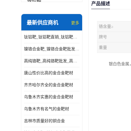
铬铝靶
产品描述
三氧化铝靶材
最新供应商机
更多
铬含量≥
钽靶材
钛铝靶_钛铝靶直销_钛铝靶供应商
牌号
铬靶材
重量
镍铬合金靶_镍铬合金靶批发_镍铬合金靶供应商
镧靶材
高纯铬靶_高纯铬靶批发_高纯铬靶厂家
银白色金属，
镍铬合金靶材
唐山性价比高的金合金靶材
齐齐哈尔齐全的金合金靶材
乌鲁木齐实惠的金合金靶材
乌鲁木齐有名气的金靶材
吉林市质量好的铜合金