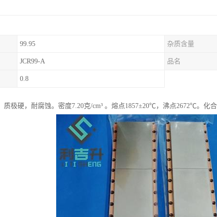
99.95
杂质含量
JCR99-A
品名
0.8
质极硬，耐腐蚀。密度7.20克/cm³ 。熔点1857±20℃，沸点2672℃。化合