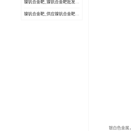
镍钒合金靶_镍钒合金靶批发_镍钒合金靶供应商
镍钒合金靶_供应镍钒合金靶_镍钒合金靶厂家
银白色金属，