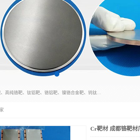
东莞市鼎伟新材料有限公司专业生产：镍钒合金靶、高纯铬靶、钛铝靶、铬铝靶、镍铬合金靶、钨钛合金靶材等；公司先后研发的蒸发材料、溅射靶材系列产品广泛应用到国内外众多知名电子、太阳能企业当中，以较高的性价比，成功发替代了国外进口产品，颇受用户好评。
厂家
Cr靶材 成都铬靶材