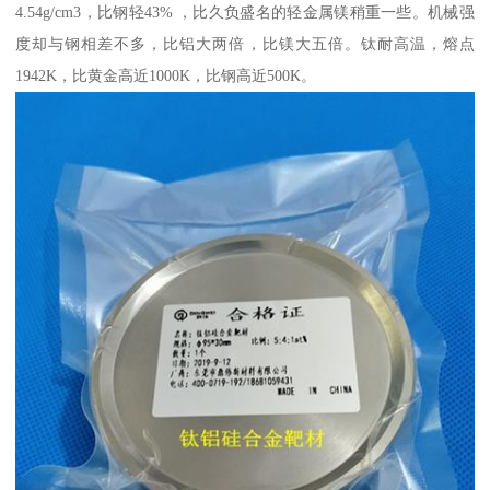
4.54g/cm3，比钢轻43% ，比久负盛名的轻金属镁稍重一些。机械强
度却与钢相差不多，比铝大两倍，比镁大五倍。钛耐高温，熔点
1942K，比黄金高近1000K，比钢高近500K。