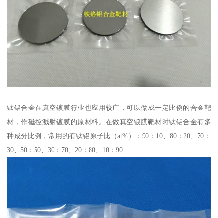
钛铝合金在真空镀膜行业也应用较广，可以做成一定比例的合金靶
材，作磁控溅射镀膜的原材料。在做真空镀膜靶材时钛铝合金有多
种成分比例，常用的有钛铝原子比（at%）：90：10、80：20、70：
30、50：50、30：70、20：80、10：90