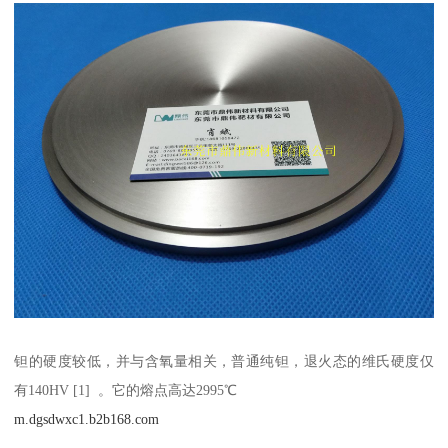
钽的硬度较低，并与含氧量相关，普通纯钽，退火态的维氏硬度仅
有140HV [1] 。它的熔点高达2995℃
m.dgsdwxc1.b2b168.com