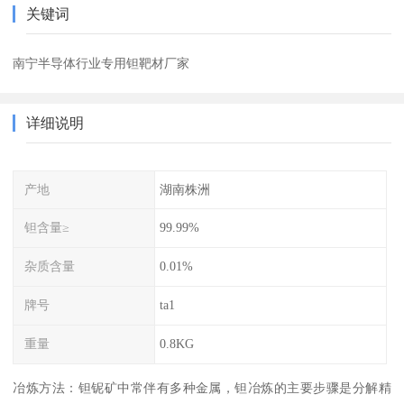
关键词
南宁半导体行业专用钽靶材厂家
详细说明
产地
湖南株洲
钽含量≥
99.99%
杂质含量
0.01%
牌号
ta1
重量
0.8KG
冶炼方法：钽铌矿中常伴有多种金属，钽冶炼的主要步骤是分解精