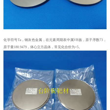
化学符号Ta，钢灰色金属，在元素周期表中属VB族，原子序数73，
原子量180.9479，体心立方晶体，常见化合价为+5。