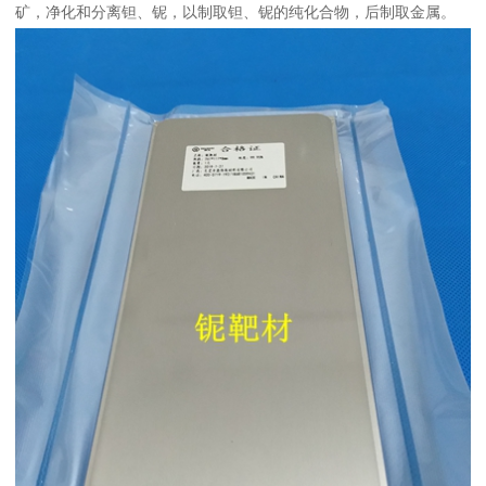
矿，净化和分离钽、铌，以制取钽、铌的纯化合物，后制取金属。