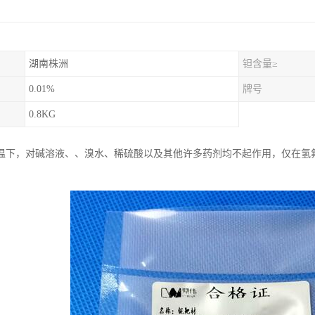
湖南株洲
钽含量≥
0.01%
牌号
0.8KG
温下，对碱溶液、、溴水、稀硫酸以及其他许多药剂均不起作用，仅在氢
。