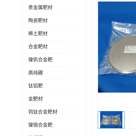
贵金属靶材
陶瓷靶材
稀土靶材
合金靶材
镍钒合金靶
高纯硼
钛铝靶
金靶材
钨钛合金靶材
镍铬合金靶