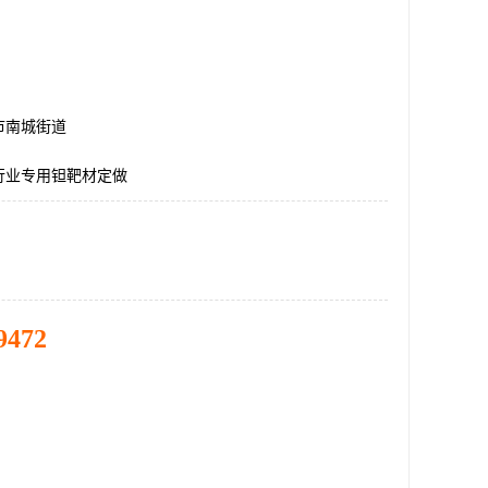
市南城街道
行业专用钽靶材定做
9472