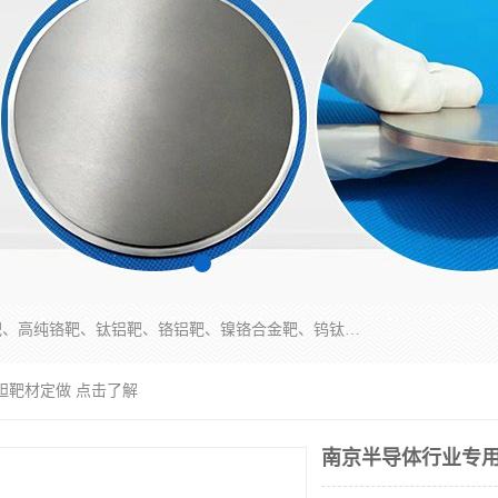
东莞市鼎伟新材料有限公司专业生产：镍钒合金靶、高纯铬靶、钛铝靶、铬铝靶、镍铬合金靶、钨钛合金靶材等；公司先后研发的蒸发材料、溅射靶材系列产品广泛应用到国内外众多知名电子、太阳能企业当中，以较高的性价比，成功发替代了国外进口产品，颇受用户好评。
钽靶材定做 点击了解
南京半导体行业专用