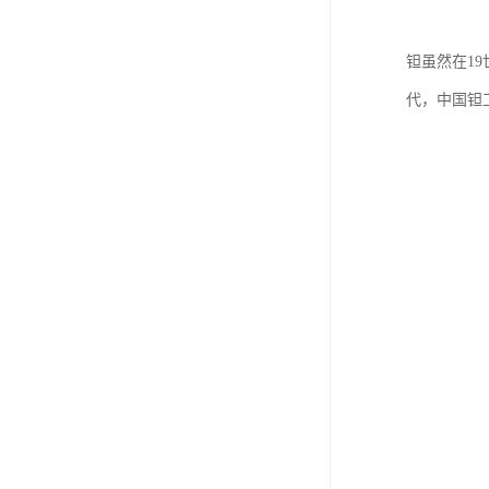
钽虽然在19
代，中国钽工