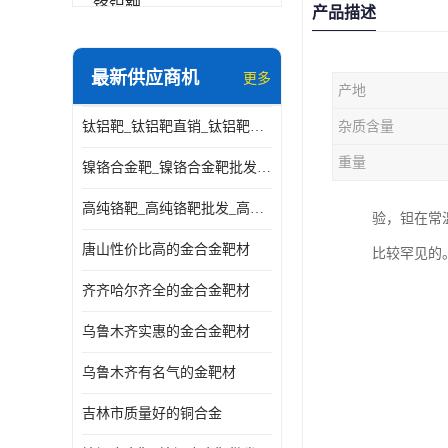
铬铝靶
产品描述
三氧化铝靶材
最新供应商机
更多
产地
钽靶材
钛铝靶_钛铝靶直销_钛铝靶供应商
杂质含量
铬靶材
重量
镍铬合金靶_镍铬合金靶批发_镍铬合金靶供应商
镧靶材
高纯铬靶_高纯铬靶批发_高纯铬靶厂家
验，钽在常
镍铬合金靶材
唐山性价比高的金合金靶材
比较罕见的
齐齐哈尔齐全的金合金靶材
乌鲁木齐实惠的金合金靶材
乌鲁木齐有名气的金靶材
吉林市质量好的铜合金