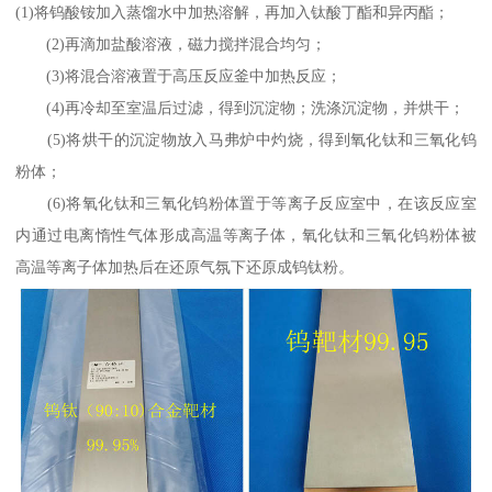
(1)将钨酸铵加入蒸馏水中加热溶解，再加入钛酸丁酯和异丙酯；
(2)再滴加盐酸溶液，磁力搅拌混合均匀；
(3)将混合溶液置于高压反应釜中加热反应；
(4)再冷却至室温后过滤，得到沉淀物；洗涤沉淀物，并烘干；
(5)将烘干的沉淀物放入马弗炉中灼烧，得到氧化钛和三氧化钨
粉体；
(6)将氧化钛和三氧化钨粉体置于等离子反应室中，在该反应室
内通过电离惰性气体形成高温等离子体，氧化钛和三氧化钨粉体被
高温等离子体加热后在还原气氛下还原成钨钛粉。