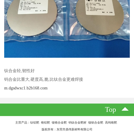
钛合金轻,韧性好
钨合金比重大,硬度高,脆,比钛合金更难焊接
m.dgsdwxc1.b2b168.com
Top
主营产品：钛铝靶 铬铝靶 镍铬合金靶 钨钛合金靶材 镍钒合金靶 高纯铬靶
版权所有：东莞市鼎伟新材料有限公司