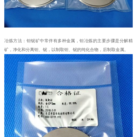
冶炼方法：钽铌矿中常伴有多种金属，钽冶炼的主要步骤是分解精
矿，净化和分离钽、铌，以制取钽、铌的纯化合物，后制取金属。