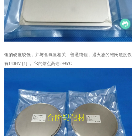
钽的硬度较低，并与含氧量相关，普通纯钽，退火态的维氏硬度仅
有140HV [1] 。它的熔点高达2995℃