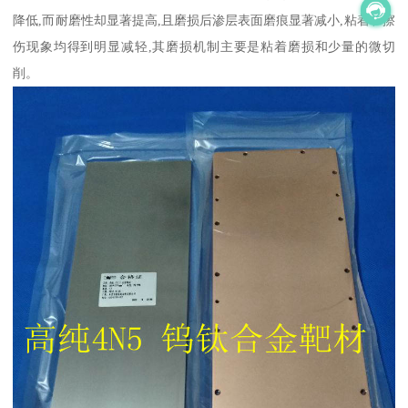
降低,而耐磨性却显著提高,且磨损后渗层表面磨痕显著减小,粘着和擦
伤现象均得到明显减轻,其磨损机制主要是粘着磨损和少量的微切
削。