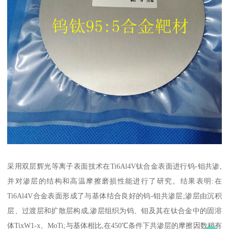
采用双层辉光等离子表面技术在Ti6Al4V钛合金表面进行钨-钼共渗,
并对渗层的结构和高温摩擦磨损性能进行了研究。结果表明:在
Ti6Al4V合金表面形成了与基体结合良好的钨-钼共渗层;渗层由沉积
层、过渡层和扩散层构成,渗层组织为钨、钼及其在钛合金中的固溶
体TixW1-x、MoTi;与基体相比,在450℃条件下共渗层的摩擦因数稍有