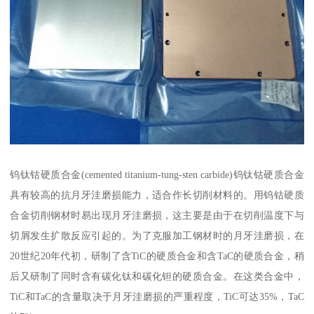
钨钛钴硬质合金(cemented titanium-tung-sten carbide)钨钛钴硬质合金
具有较高的抗月牙洼磨损能力，适合作长切削材料的。用钨钴硬质
合金切削钢材时易出现月牙洼磨损，这主要是由于在切削温度下与
切屑发生扩散反应引起的。为了克服加工钢材时的月牙洼磨损，在
20世纪20年代初，研制了含TiC的硬质合金和含TaC的硬质合金，稍
后又研制了同时含有碳化钛和碳化钽的硬质合金。在这类合金中，
TiC和TaC的含量取决于月牙洼磨损的严重程度，TiC可达35%，TaC