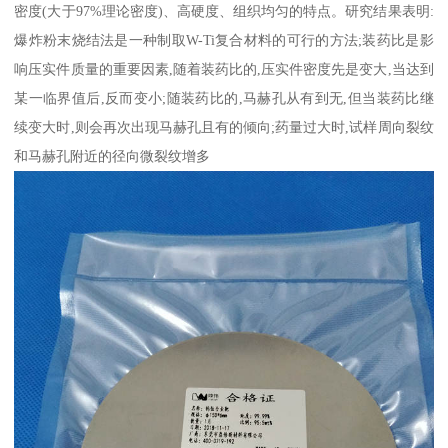
密度(大于97%理论密度)、高硬度、组织均匀的特点。研究结果表明:
爆炸粉末烧结法是一种制取W-Ti复合材料的可行的方法;装药比是影
响压实件质量的重要因素,随着装药比的,压实件密度先是变大,当达到
某一临界值后,反而变小;随装药比的,马赫孔从有到无,但当装药比继
续变大时,则会再次出现马赫孔且有的倾向;药量过大时,试样周向裂纹
和马赫孔附近的径向微裂纹增多