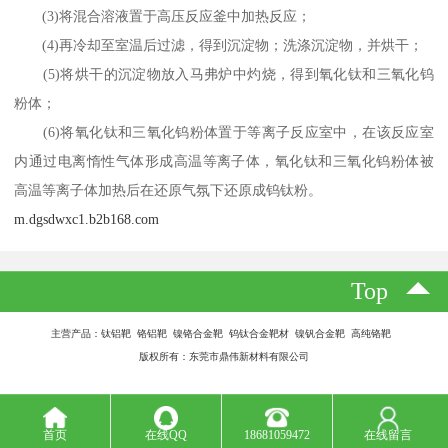
(3)将混合溶液置于高压反应釜中加热反应；
(4)再冷却至室温后过滤，得到沉淀物；洗涤沉淀物，并烘干；
(5)将烘干的沉淀物放入马弗炉中灼烧，得到氧化钛和三氧化钨
粉体；
(6)将氧化钛和三氧化钨粉体置于等离子反应室中，在该反应室
内通过电离惰性气体形成高温等离子体，氧化钛和三氧化钨粉体被
高温等离子体加热后在还原气氛下还原成钨钛粉。
m.dgsdwxc1.b2b168.com
Top
主营产品：钛铝靶 铬铝靶 镍铬合金靶 钨钛合金靶材 镍钒合金靶 高纯铬靶
版权所有：东莞市鼎伟新材料有限公司
首页
在线QQ
18681059472
在线留言