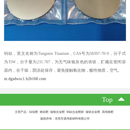
钨钛，英文名称为Tungsten Titanium，CAS号为58397-70-9，分子式
为TiW，分子量为231.707，为无气味银灰色的块状，贮藏在密闭容
器内，在干燥，阴凉处保存，避免接触氧化物，酸性物质，空气。
m.dgsdwxc1.b2b168.com
Top
主营产品：钛铝靶 铬铝靶 镍铬合金靶 钨钛合金靶材 镍钒合金靶 高纯铬靶
版权所有：东莞市鼎伟新材料有限公司