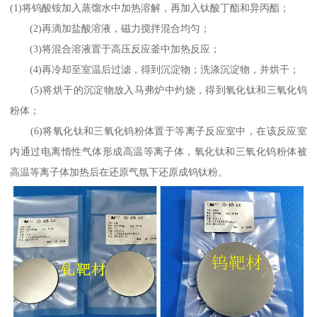
(1)将钨酸铵加入蒸馏水中加热溶解，再加入钛酸丁酯和异丙酯；
(2)再滴加盐酸溶液，磁力搅拌混合均匀；
(3)将混合溶液置于高压反应釜中加热反应；
(4)再冷却至室温后过滤，得到沉淀物；洗涤沉淀物，并烘干；
(5)将烘干的沉淀物放入马弗炉中灼烧，得到氧化钛和三氧化钨
粉体；
(6)将氧化钛和三氧化钨粉体置于等离子反应室中，在该反应室
内通过电离惰性气体形成高温等离子体，氧化钛和三氧化钨粉体被
高温等离子体加热后在还原气氛下还原成钨钛粉。