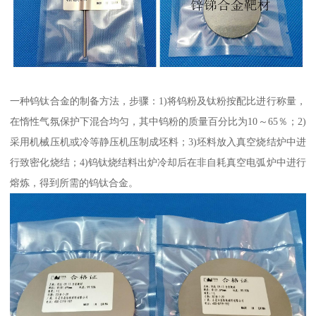
一种钨钛合金的制备方法，步骤：1)将钨粉及钛粉按配比进行称量，
在惰性气氛保护下混合均匀，其中钨粉的质量百分比为10～65％；2)
采用机械压机或冷等静压机压制成坯料；3)坯料放入真空烧结炉中进
行致密化烧结；4)钨钛烧结料出炉冷却后在非自耗真空电弧炉中进行
熔炼，得到所需的钨钛合金。