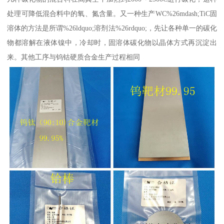
处理可降低混合料中的氧、氮含量。又一种生产WC%26mdash;TiC固
溶体的方法是所谓%26ldquo;溶剂法%26rdquo;，先让各种单一的碳化
物都溶解在液体镍中，冷却时，固溶体碳化物以晶体方式再沉淀出
来。其他工序与钨钴硬质合金生产过程相同