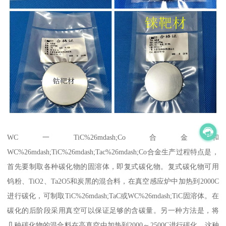
WC一TiC%26mdash;Co合金和
WC%26mdash;TiC%26mdash;Tac%26mdash;Co合金生产过程特点是，
首先要制取各种碳化物的固溶体，即复式碳化物。复式碳化物可用
钨粉、TiO2、Ta2O5和炭黑的混合料，在真空感应炉中加热到2000C
进行碳化，可制取TiC%26mdash;TaC或WC%26mdash;TiC固溶体。在
碳化的后阶段采用真空可以保证足够的含碳量。另一种方法是，将
几种碳化物的混合料在高真空中加热到2000～2500C进行碳化，这种