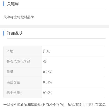
关键词
天津稀土钆靶材品牌
详细说明
产地
广东
是否危险化学品
否
重量
0.2KG
杂质含量
0.01%
稀土含量≥
99.9%
一是缺少硫化物和硫酸盐(只有极个别的)，这说明稀土元素具有亲氧