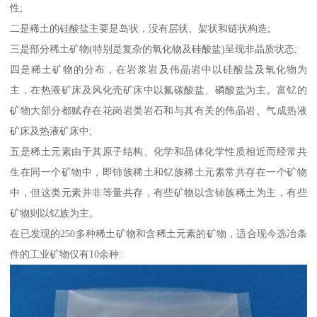
性;
二是稀土的硅酸盐主要是岛状，没有层状、架状和链状构造;
三是部分稀土矿物(特别是复杂的氧化物及硅酸盐)呈现非晶质状态;
四是稀土矿物的分布，在岩浆岩及伟晶岩中以硅酸盐及氧化物为
主，在热液矿床及风化壳矿床中以氟碳酸盐、磷酸盐为主。富钇的
矿物大部分都赋存在花岗岩类岩石和与其有关的伟晶岩、气成热液
矿床及热液矿床中;
五是稀土元素由于其原子结构、化学和晶体化学性质相近而经常共
生在同一个矿物中，即铈族稀土和钇族稀土元素常共存在一个矿物
中，但这类元素并非等量共存，有些矿物以含铈族稀土为主，有些
矿物则以钇族为主。
在已发现的250多种稀土矿物和含稀土元素的矿物，适合现今选冶条
件的工业矿物仅有10余种: