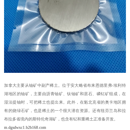
加拿大主要从铀矿中副产稀土。位于安大略省布来恩德里弗-埃利特
湖地区的铀矿，主要由沥青铀矿、钛铀矿和居石、磷钇矿组成，在
湿法提铀时，可把稀土也提出来。此外，在魁北克省的奥卡地区拥
有的烧绿石矿，也是稀土的一个很大潜在资源。还有纽芬兰岛和拉
布拉多省境内的斯特伦奇湖矿，也含有钇和重稀土正准备开发。
m.dgsdwxc1.b2b168.com