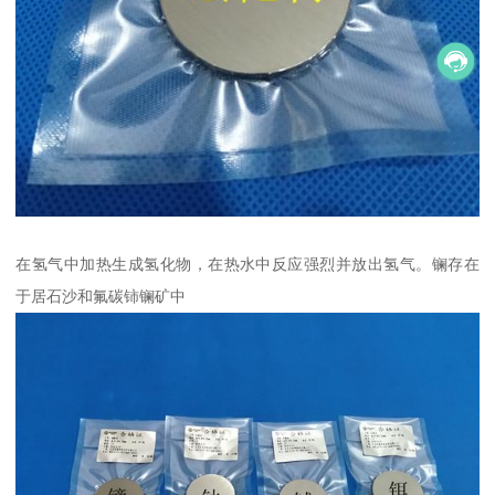
在氢气中加热生成氢化物，在热水中反应强烈并放出氢气。镧存在
于居石沙和氟碳铈镧矿中