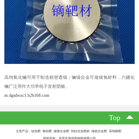
高纯氧化镧可用于制造精密透镜；镧镍合金可做储氢材料，六硼化
镧广泛用作大功率电子发射阴极。
m.dgsdwxc1.b2b168.com
Top
主营产品：钛铝靶 铬铝靶 镍铬合金靶 钨钛合金靶材 镍钒合金靶 高纯铬靶
版权所有：东莞市鼎伟新材料有限公司