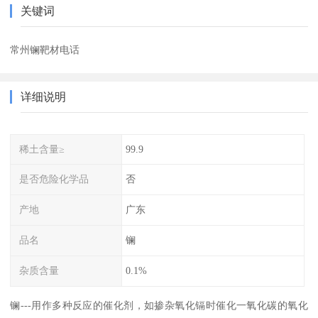
关键词
常州镧靶材电话
详细说明
稀土含量≥
99.9
是否危险化学品
否
产地
广东
品名
镧
杂质含量
0.1%
镧---用作多种反应的催化剂，如掺杂氧化镉时催化一氧化碳的氧化