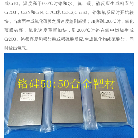
成CrF3。温度高于600℃时铬和水、氮、碳、硫反应生成相应的
Cr2O3，Cr2N和CrN, Cr7C3和Cr3C2,C r2S3。铬和氧反应时开始较
快，当表面生成氧化薄膜之后速度急剧减慢；加热到1200℃时，氧化
薄膜破坏，氧化速度重新加快，到2000℃时铬在氧中燃烧生成
Cr2O3。铬很容易和稀盐酸或稀硫酸反应,生成氯化物或硫酸盐，同
时放出氢气。