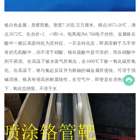
银白色金属，质硬而脆。密度7.20克/立方厘米。熔点1857±20℃，沸
点2672℃。化合价+2、+3和+6。电离能为6.766电子伏特。金属铬在
酸中一般以表面钝化为其特征。一旦去钝化后，即易溶解于几乎所
有的无机酸中，但不溶于硝酸。铬在硫酸中是可溶的，而在硝酸中
则不易溶。在高温下被水蒸气所氧化，在1000℃下被一氧化碳所氧
化。在高温下，铬与氮起反应并为熔融的碱金属所侵蚀。可溶于强
碱溶液。铬具有很高的耐腐蚀性，在空气中，即便是在赤热的状态
下，氧化也很慢。不溶于水