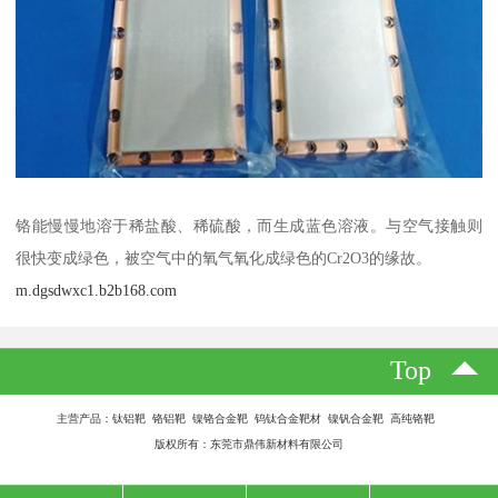
铬能慢慢地溶于稀盐酸、稀硫酸，而生成蓝色溶液。与空气接触则
很快变成绿色，被空气中的氧气氧化成绿色的Cr2O3的缘故。
m.dgsdwxc1.b2b168.com
Top
主营产品：钛铝靶 铬铝靶 镍铬合金靶 钨钛合金靶材 镍钒合金靶 高纯铬靶
版权所有：东莞市鼎伟新材料有限公司