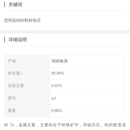
关键词
昆明高纯钽靶材电话
详细说明
产地
湖南株洲
钽含量≥
99.99%
杂质含量
0.01%
牌号
ta1
重量
0.8KG
钽 Ta，金属元素，主要存在于钽铁矿中，同铌共生。钽的硬度适