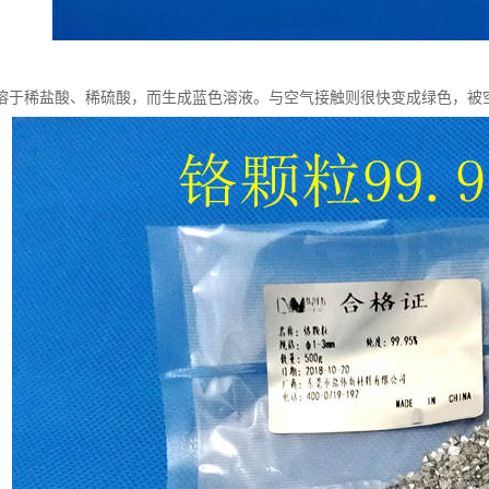
溶于稀盐酸、稀硫酸，而生成蓝色溶液。与空气接触则很快变成绿色，被空