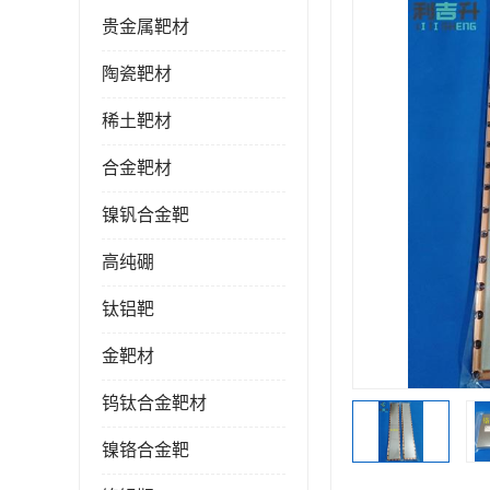
贵金属靶材
陶瓷靶材
稀土靶材
合金靶材
镍钒合金靶
高纯硼
钛铝靶
金靶材
钨钛合金靶材
镍铬合金靶