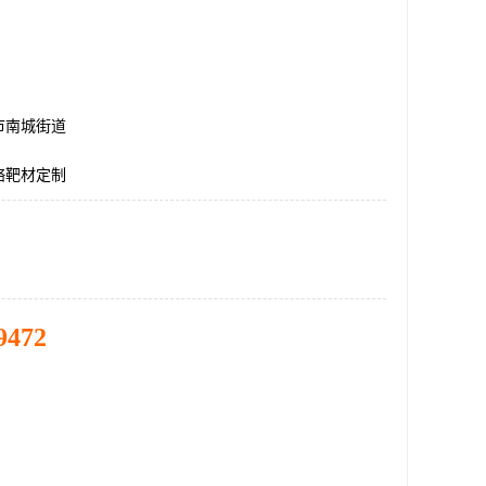
市南城街道
铬靶材定制
9472