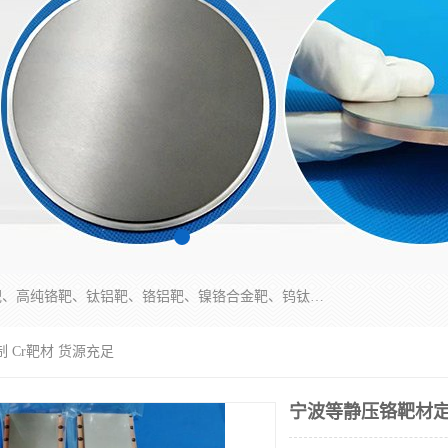
东莞市鼎伟新材料有限公司专业生产：镍钒合金靶、高纯铬靶、钛铝靶、铬铝靶、镍铬合金靶、钨钛合金靶材等；公司先后研发的蒸发材料、溅射靶材系列产品广泛应用到国内外众多知名电子、太阳能企业当中，以较高的性价比，成功发替代了国外进口产品，颇受用户好评。
 Cr靶材 货源充足
宁波等静压铬靶材定