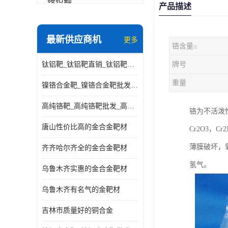
铬铝靶
产品描述
三氧化铝靶材
最新供应商机
更多
铬含量≥
钽靶材
钛铝靶_钛铝靶直销_钛铝靶供应商
牌号
铬靶材
重量
镍铬合金靶_镍铬合金靶批发_镍铬合金靶供应商
镧靶材
高纯铬靶_高纯铬靶批发_高纯铬靶厂家
铬为不活泼
镍铬合金靶材
唐山性价比高的金合金靶材
Cr2O3，C
薄膜破坏，
齐齐哈尔齐全的金合金靶材
氢气。
乌鲁木齐实惠的金合金靶材
乌鲁木齐有名气的金靶材
吉林市质量好的铜合金