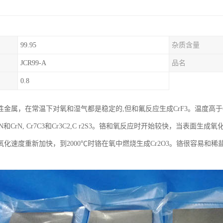
99.95
杂质含量
JCR99-A
品名
0.8
性金属，在常温下对氧和湿气都是稳定的,但和氟反应生成CrF3。温度高于
r2N和CrN, Cr7C3和Cr3C2,C r2S3。铬和氧反应时开始较快，当表
氧化速度重新加快，到2000℃时铬在氧中燃烧生成Cr2O3。铬很容易和