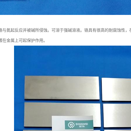
铬与氮起反应并被碱所侵蚀。可溶于强碱溶液。铬具有很高的耐腐蚀性，
镀在金属上可起保护作用。