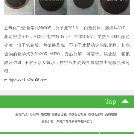
五氧化二铌:化学式Nb2O5，分子量265.81，白色晶体，熔点1460℃，
相对密度4.47，相对介电常数35-50，带隙3.4eV。受热至400℃颜色
变黄，溶于氢氟酸、热硫酸及碱，不溶于水是稳定的氧化物。其水
合物的化学式为Nb2O5· xH2O，受热分解，可溶于、浓盐酸、氢氟
酸及强碱, 不溶于水及氨水，在空气中灼烧金属铌或由铌酸脱水可
得。
m.dgsdwxc1.b2b168.com
Top
主营产品：钛铝靶 铬铝靶 镍铬合金靶 钨钛合金靶材 镍钒合金靶 高纯铬靶
版权所有：东莞市鼎伟新材料有限公司