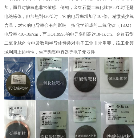
加，而且对缺氧也非常敏感。例如，金红石型二氧化钛在20℃时还是
电绝缘体，但加热到420℃时，它的电导率增加了107倍。稍微减少氧
含量，对它的电导率会有的影响，按化学组成的二氧化钛（TiO2）
电导率<10-10s/cm，而TiO1.9995的电导率则高达10-1s/cm。金红石型
二氧化钛的介电常数和半导体性质对电子工业非常重要，该工业领
域利用上述特性，生产陶瓷电容器等电子元器件