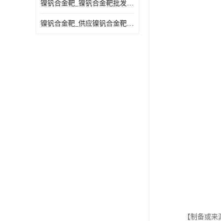
镍钒合金靶_镍钒合金靶批发_镍钒合金靶供应商
镍钒合金靶_供应镍钒合金靶_镍钒合金靶厂家
【制备或来