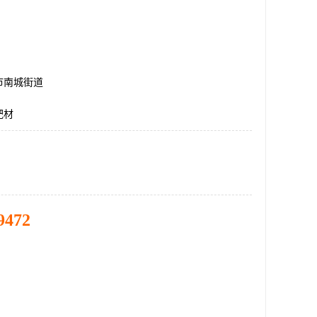
市南城街道
靶材
9472