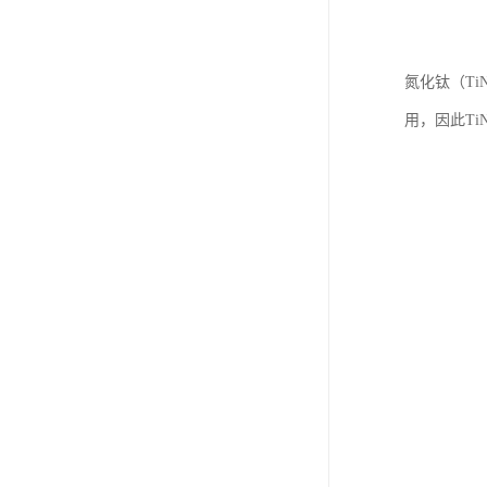
氮化钛（T
用，因此T