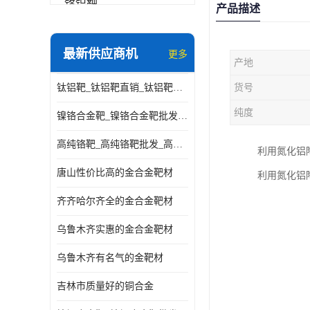
铬铝靶
产品描述
三氧化铝靶材
最新供应商机
更多
产地
钽靶材
钛铝靶_钛铝靶直销_钛铝靶供应商
货号
铬靶材
纯度
镍铬合金靶_镍铬合金靶批发_镍铬合金靶供应商
镧靶材
高纯铬靶_高纯铬靶批发_高纯铬靶厂家
利用氮化铝
镍铬合金靶材
唐山性价比高的金合金靶材
利用氮化铝
齐齐哈尔齐全的金合金靶材
乌鲁木齐实惠的金合金靶材
乌鲁木齐有名气的金靶材
吉林市质量好的铜合金