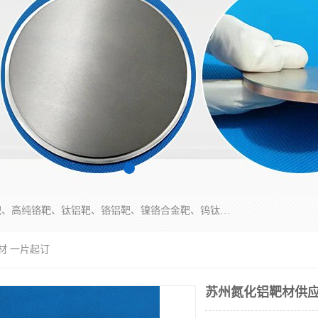
东莞市鼎伟新材料有限公司专业生产：镍钒合金靶、高纯铬靶、钛铝靶、铬铝靶、镍铬合金靶、钨钛合金靶材等；公司先后研发的蒸发材料、溅射靶材系列产品广泛应用到国内外众多知名电子、太阳能企业当中，以较高的性价比，成功发替代了国外进口产品，颇受用户好评。
材 一片起订
苏州氮化铝靶材供应