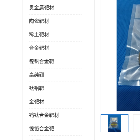
贵金属靶材
陶瓷靶材
稀土靶材
合金靶材
镍钒合金靶
高纯硼
钛铝靶
金靶材
钨钛合金靶材
镍铬合金靶