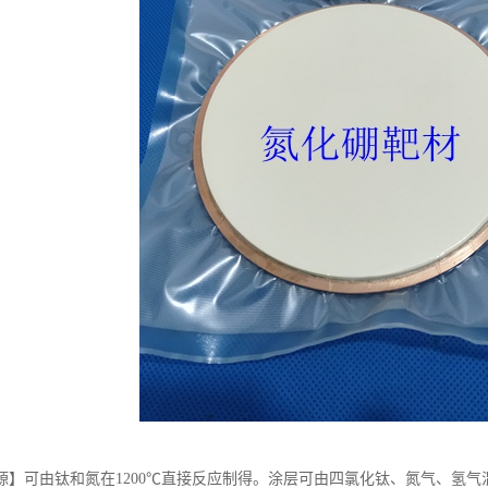
源】可由钛和氮在1200℃直接反应制得。涂层可由四氯化钛、氮气、氢