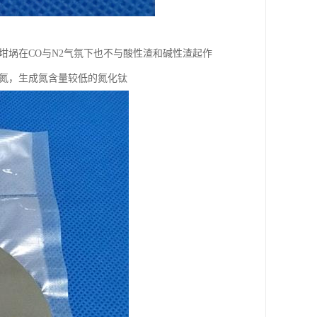
坩埚在CO与N2气氛下也不与酸性渣和碱性渣起作
去氮，生成氮含量较低的氮化钛