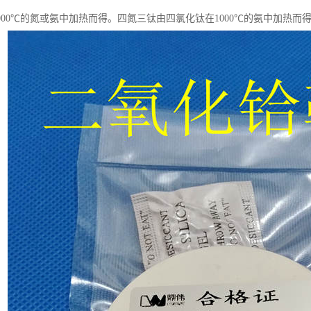
1000℃的氮或氨中加热而得。四氮三钛由四氯化钛在1000℃的氨中加热而