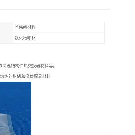
鼎伟新材料
氮化物靶材
作高温结构件热交换器材料等。
属熔炼的坩埚和浇铸模具材料