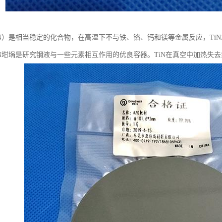
iN）是相当稳定的化合物，在高温下不与铁、铬、钙和镁等金属反应，TiN
iN坩埚是研究钢液与一些元素相互作用的优良容器。TiN在真空中加热失