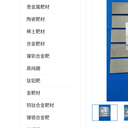
贵金属靶材
陶瓷靶材
稀土靶材
合金靶材
镍钒合金靶
高纯硼
钛铝靶
金靶材
钨钛合金靶材
镍铬合金靶