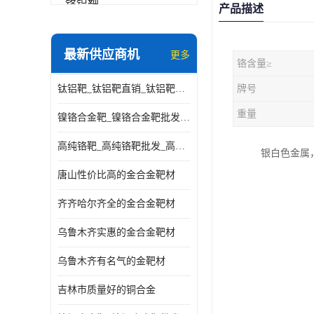
铬铝靶
产品描述
三氧化铝靶材
最新供应商机
更多
铬含量≥
钽靶材
钛铝靶_钛铝靶直销_钛铝靶供应商
牌号
铬靶材
重量
镍铬合金靶_镍铬合金靶批发_镍铬合金靶供应商
镧靶材
高纯铬靶_高纯铬靶批发_高纯铬靶厂家
银白色金属，
镍铬合金靶材
唐山性价比高的金合金靶材
齐齐哈尔齐全的金合金靶材
乌鲁木齐实惠的金合金靶材
乌鲁木齐有名气的金靶材
吉林市质量好的铜合金