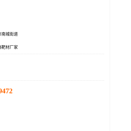
市南城街道
铬靶材厂家
9472