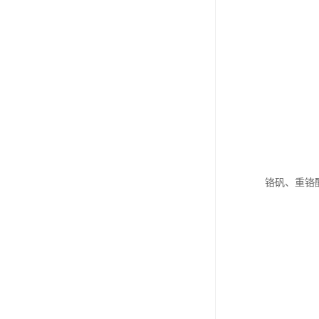
铬矾、重铬