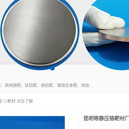
东莞市鼎伟新材料有限公司专业生产：镍钒合金靶、高纯铬靶、钛铝靶、铬铝靶、镍铬合金靶、钨钛合金靶材等；公司先后研发的蒸发材料、溅射靶材系列产品广泛应用到国内外众多知名电子、太阳能企业当中，以较高的性价比，成功发替代了国外进口产品，颇受用户好评。
 Cr靶材 点击了解
昆明等静压铬靶材厂