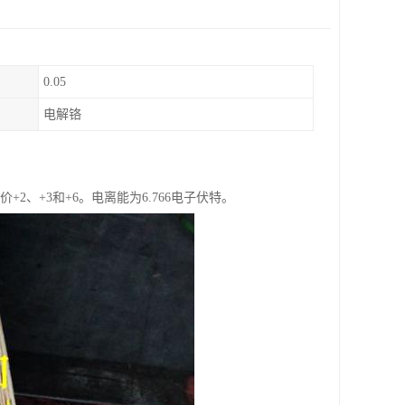
0.05
电解铬
价+2、+3和+6。电离能为6.766电子伏特。