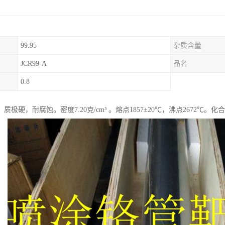
99.95
杂质含量
JCR99-A
品名
0.8
质极硬，耐腐蚀。密度7.20克/cm³ 。熔点1857±20℃，沸点2672℃。化合