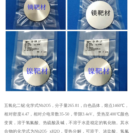
五氧化二铌:化学式Nb2O5，分子量265.81，白色晶体，熔点1460℃，
相对密度4.47，相对介电常数35-50，带隙3.4eV。受热至400℃颜色
变黄，溶于氢氟酸、热硫酸及碱，不溶于水是稳定的氧化物。其水
合物的化学式为Nb2O5· xH2O，受热分解，可溶于、浓盐酸、氢氟