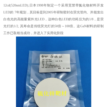
12cd(520nmLED);日本1998年制定一个采用宽禁带氮化物材料开发
LED的 7年规划，其目标是到2005年研制密封在荧光管内、并能发出
白色光的高能量紫外光LED，这种白色LED的功耗仅为的1/8，是荧
光灯的1/2, 其寿命是传统荧光灯的50倍～100倍。这GaN材料的研制
工作已取相当成功，并进入了实用化阶段