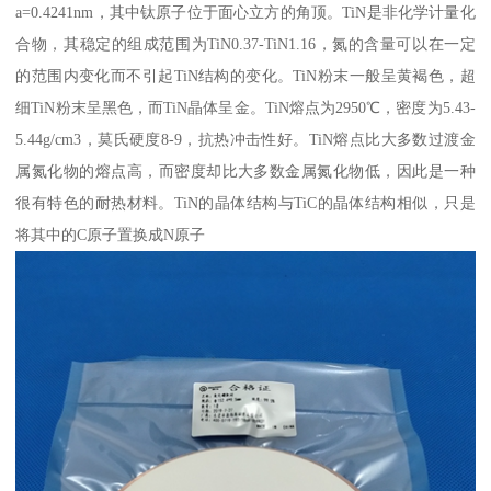
a=0.4241nm，其中钛原子位于面心立方的角顶。TiN是非化学计量化
合物，其稳定的组成范围为TiN0.37-TiN1.16，氮的含量可以在一定
的范围内变化而不引起TiN结构的变化。TiN粉末一般呈黄褐色，超
细TiN粉末呈黑色，而TiN晶体呈金。TiN熔点为2950℃，密度为5.43-
5.44g/cm3，莫氏硬度8-9，抗热冲击性好。TiN熔点比大多数过渡金
属氮化物的熔点高，而密度却比大多数金属氮化物低，因此是一种
很有特色的耐热材料。TiN的晶体结构与TiC的晶体结构相似，只是
将其中的C原子置换成N原子