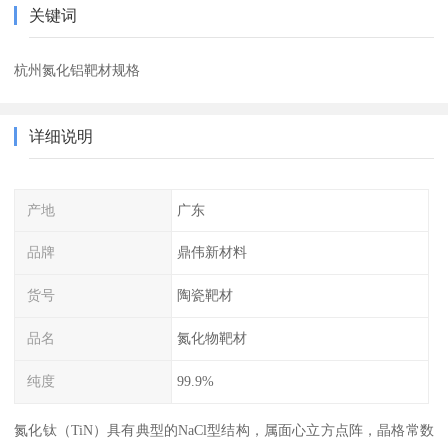
关键词
杭州氮化铝靶材规格
详细说明
产地
广东
品牌
鼎伟新材料
货号
陶瓷靶材
品名
氮化物靶材
纯度
99.9%
氮化钛（TiN）具有典型的NaCl型结构，属面心立方点阵，晶格常数