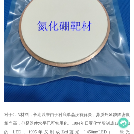
对于GaN材料，长期以来由于衬底单晶没有解决，异质外延缺陷密度
相当高，但是器件水平已可实用化。1994年日亚化学所制成1200mcd
的 LED，1995年又制成Zcd蓝光（450nmLED），绿光