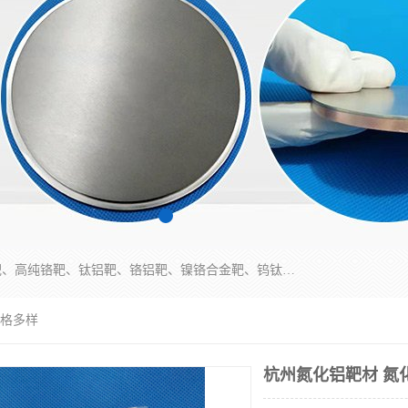
东莞市鼎伟新材料有限公司专业生产：镍钒合金靶、高纯铬靶、钛铝靶、铬铝靶、镍铬合金靶、钨钛合金靶材等；公司先后研发的蒸发材料、溅射靶材系列产品广泛应用到国内外众多知名电子、太阳能企业当中，以较高的性价比，成功发替代了国外进口产品，颇受用户好评。
规格多样
杭州氮化铝靶材 氮