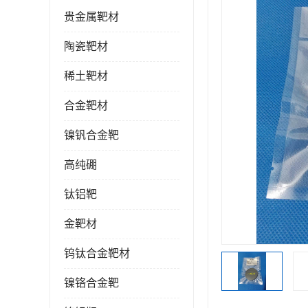
贵金属靶材
陶瓷靶材
稀土靶材
合金靶材
镍钒合金靶
高纯硼
钛铝靶
金靶材
钨钛合金靶材
镍铬合金靶