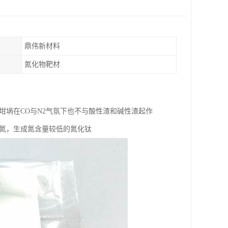
鼎伟新材料
氮化物靶材
坩埚在CO与N2气氛下也不与酸性渣和碱性渣起作
去氮，生成氮含量较低的氮化钛