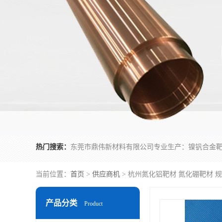
热门搜索：
当前位置：
首页
>
供应商机
> 杭州氮化铝靶材 氮化硼靶材 
产品分类
Product