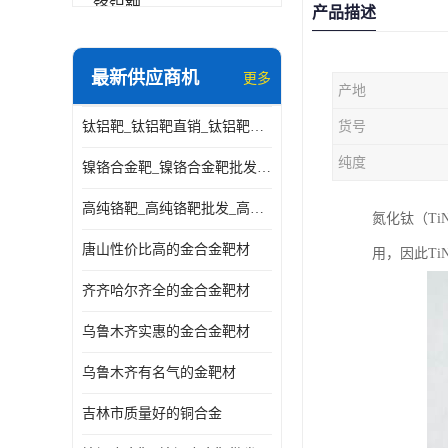
铬铝靶
产品描述
三氧化铝靶材
最新供应商机
更多
产地
钽靶材
钛铝靶_钛铝靶直销_钛铝靶供应商
货号
铬靶材
纯度
镍铬合金靶_镍铬合金靶批发_镍铬合金靶供应商
镧靶材
高纯铬靶_高纯铬靶批发_高纯铬靶厂家
氮化钛（T
镍铬合金靶材
唐山性价比高的金合金靶材
用，因此T
齐齐哈尔齐全的金合金靶材
乌鲁木齐实惠的金合金靶材
乌鲁木齐有名气的金靶材
吉林市质量好的铜合金