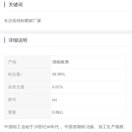
关键词
长沙高纯钽靶材厂家
详细说明
产地
湖南株洲
钽含量≥
99.99%
杂质含量
0.01%
牌号
ta1
重量
0.8KG
中国钽工业始于20世纪60年代 。中国初期钽冶炼、加工生产规模、