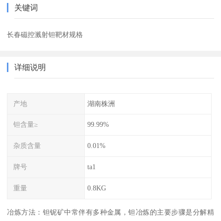
关键词
长春磁控溅射钽靶材规格
详细说明
产地
湖南株洲
钽含量≥
99.99%
杂质含量
0.01%
牌号
ta1
重量
0.8KG
冶炼方法：钽铌矿中常伴有多种金属，钽冶炼的主要步骤是分解精