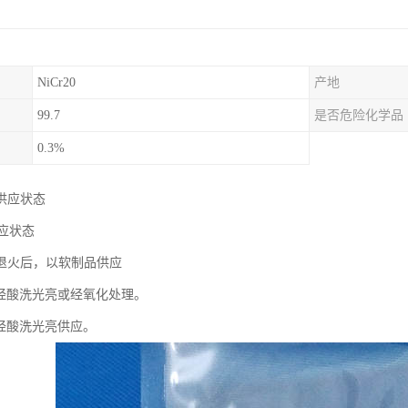
NiCr20
产地
99.7
是否危险化学品
0.3%
供应状态
供应状态
材退火后，以软制品供应
面经酸洗光亮或经氧化处理。
条经酸洗光亮供应。