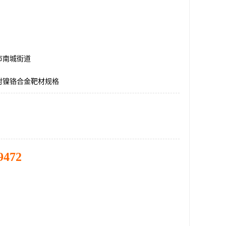
市南城街道
射镍铬合金靶材规格
9472