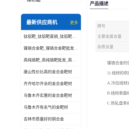
铬铝靶
产品描述
三氧化铝靶材
最新供应商机
更多
牌号
钽靶材
钛铝靶_钛铝靶直销_钛铝靶供应商
主要金属含量
铬靶材
杂质含量
镍铬合金靶_镍铬合金靶批发_镍铬合金靶供应商
镧靶材
高纯铬靶_高纯铬靶批发_高纯铬靶厂家
镍铬合金的
镍铬合金靶材
唐山性价比高的金合金靶材
1) 线材的
A.冷拉线
齐齐哈尔齐全的金合金靶材
B.线材表
乌鲁木齐实惠的金合金靶材
C.热轧盘
乌鲁木齐有名气的金靶材
吉林市质量好的铜合金