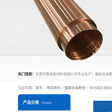
热门搜索：
当前位置：
首页
>
供应商机
>
镍铬合金靶材
> 郑州磁控溅射
产品分类
Product