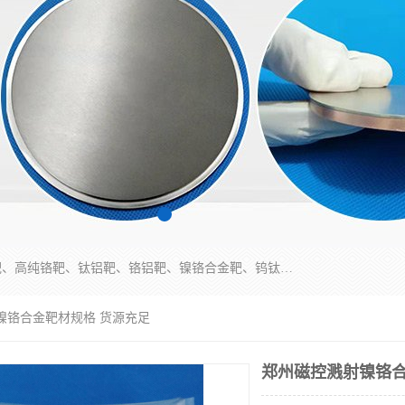
东莞市鼎伟新材料有限公司专业生产：镍钒合金靶、高纯铬靶、钛铝靶、铬铝靶、镍铬合金靶、钨钛合金靶材等；公司先后研发的蒸发材料、溅射靶材系列产品广泛应用到国内外众多知名电子、太阳能企业当中，以较高的性价比，成功发替代了国外进口产品，颇受用户好评。
镍铬合金靶材规格 货源充足
郑州磁控溅射镍铬合