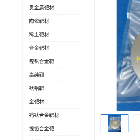
贵金属靶材
陶瓷靶材
稀土靶材
合金靶材
镍钒合金靶
高纯硼
钛铝靶
金靶材
钨钛合金靶材
镍铬合金靶