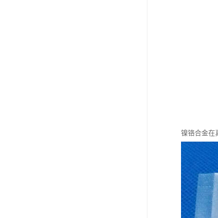
镍铬合金在