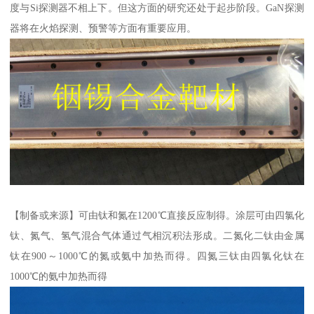
度与Si探测器不相上下。但这方面的研究还处于起步阶段。GaN探测
器将在火焰探测、预警等方面有重要应用。
【制备或来源】可由钛和氮在1200℃直接反应制得。涂层可由四氯化
钛、氮气、氢气混合气体通过气相沉积法形成。二氮化二钛由金属
钛在900～1000℃的氮或氨中加热而得。四氮三钛由四氯化钛在
1000℃的氨中加热而得