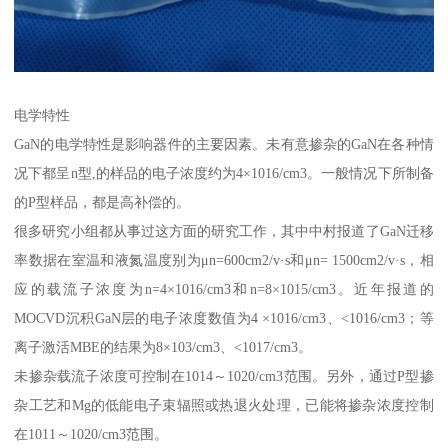
电学特性
GaN的电学特性是影响器件的主要因素。未有意掺杂的GaN在各种情
况下都呈n型,的样品的电子浓度约为4×1016/cm3。一般情况下所制备
的P型样品，都是高补偿的。
很多研究小组都从事过这方面的研究工作，其中中村报道了GaN迁移
率数据在室温和液氮温度别为μn=600cm2/v·s和μn= 1500cm2/v·s，相
应的载流子浓度为n=4×1016/cm3和n=8×1015/cm3。近年报道的
MOCVD沉积GaN层的电子浓度数值为4 ×1016/cm3、<1016/cm3；等
离子激活MBE的结果为8×103/cm3、<1017/cm3。
未掺杂载流子浓度可控制在1014～1020/cm3范围。另外，通过P型掺
杂工艺和Mg的低能电子束辐照或热退火处理，已能将掺杂浓度控制
在1011～1020/cm3范围。