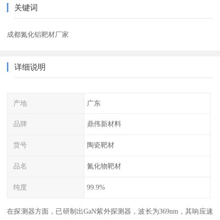
关键词
成都氮化铝靶材厂家
详细说明
产地
广东
品牌
鼎伟新材料
货号
陶瓷靶材
品名
氮化物靶材
纯度
99.9%
在探测器方面，已研制出GaN紫外探测器，波长为369nm，其响应速