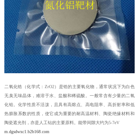
二氧化锆（化学式：ZrO2）是锆的主要氧化物，通常状况下为白色
无臭无味晶体，难溶于水、盐酸和稀硫酸。一般常含有少量的二氧
化铪。化学性质不活泼，且具有高熔点、高电阻率、高折射率和低
热膨胀系数的性质，使它成为重要的耐高温材料、陶瓷绝缘材料和
陶瓷遮光剂，亦是人工钻的主要原料。能带间隙大约为5-7eV
m.dgsdwxc1.b2b168.com