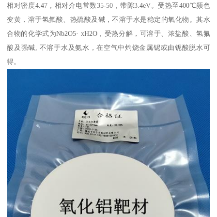
相对密度4.47，相对介电常数35-50，带隙3.4eV。受热至400℃颜色
变黄，溶于氢氟酸、热硫酸及碱，不溶于水是稳定的氧化物。其水
合物的化学式为Nb2O5· xH2O，受热分解，可溶于、浓盐酸、氢氟
酸及强碱, 不溶于水及氨水，在空气中灼烧金属铌或由铌酸脱水可
得。