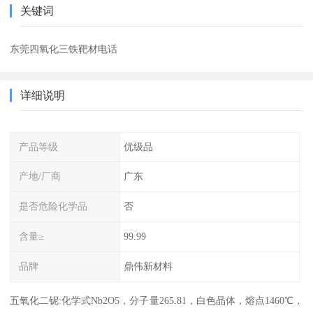
关键词
东莞四氧化三铁靶材电话
详细说明
产品等级
优级品
产地/厂商
广东
是否危险化学品
否
含量≥
99.99
品牌
鼎伟新材料
五氧化二铌:化学式Nb2O5，分子量265.81，白色晶体，熔点1460℃，