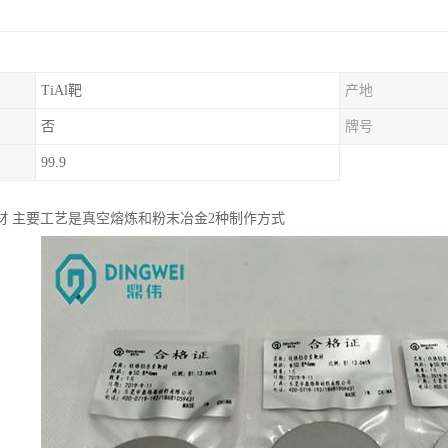
TiAl靶
产地
否
牌号
99.9
材 主要工艺是真空熔炼和粉末冶金2种制作方式