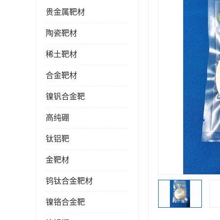
贵金属靶材
陶瓷靶材
稀土靶材
合金靶材
镍钒合金靶
高纯硼
钛铝靶
金靶材
钨钛合金靶材
镍铬合金靶