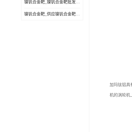
镍钒合金靶_镍钒合金靶批发_镍钒合金靶供应商
镍钒合金靶_供应镍钒合金靶_镍钒合金靶厂家
加玛钛铝具
机的涡轮机