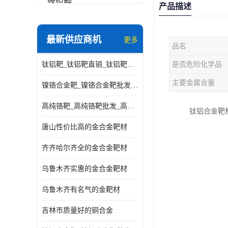
铬铝靶
产品描述
三氧化铝靶材
最新供应商机
更多
品名
钽靶材
钛铝靶_钛铝靶直销_钛铝靶供应商
是否危险化学品
铬靶材
主要金属含量
镍铬合金靶_镍铬合金靶批发_镍铬合金靶供应商
镧靶材
高纯铬靶_高纯铬靶批发_高纯铬靶厂家
钛铝合金靶
镍铬合金靶材
唐山性价比高的金合金靶材
齐齐哈尔齐全的金合金靶材
乌鲁木齐实惠的金合金靶材
乌鲁木齐有名气的金靶材
吉林市质量好的铜合金