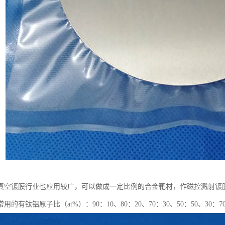
真空镀膜行业也应用较广，可以做成一定比例的合金靶材，作磁控溅射镀
的有钛铝原子比（at%）：90：10、80：20、70：30、50：50、30：70、