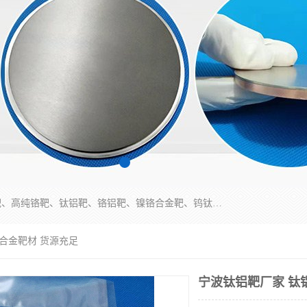
东莞市鼎伟新材料有限公司专业生产：镍钒合金靶、高纯铬靶、钛铝靶、铬铝靶、镍铬合金靶、钨钛合金靶材等；公司先后研发的蒸发材料、溅射靶材系列产品广泛应用到国内外众多知名电子、太阳能企业当中，以较高的性价比，成功发替代了国外进口产品，颇受用户好评。
铝合金靶材 货源充足
宁波钛铝靶厂家 钛