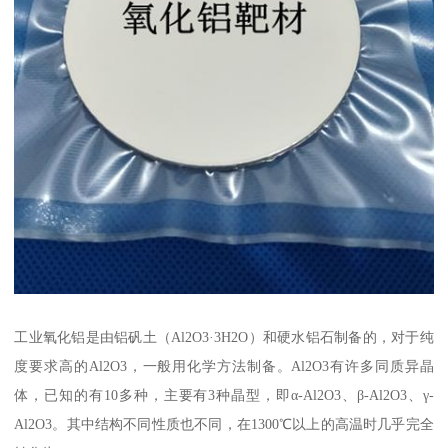
工业氧化铝是由铝矾土（Al2O3·3H2O）和硬水铝石制备的，对于纯
度要求高的Al2O3，一般用化学方法制备。Al2O3有许多同质异晶
体，已知的有10多种，主要有3种晶型，即α-Al2O3、β-Al2O3、γ-
Al2O3。其中结构不同性质也不同，在1300℃以上的高温时几乎完全