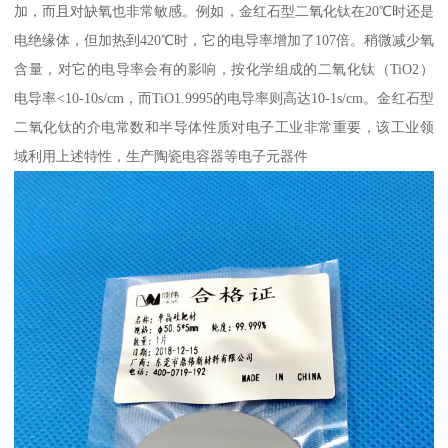
加，而且对缺氧也非常敏感。例如，金红石型二氧化钛在20℃时还是
电绝缘体，但加热到420℃时，它的电导率增加了107倍。稍微减少氧
含量，对它的电导率会有的影响，按化学组成的二氧化钛（TiO2）
电导率<10-10s/cm，而TiO1.9995的电导率则高达10-1s/cm。金红石型
二氧化钛的介电常数和半导体性质对电子工业非常重要，该工业领
域利用上述特性，生产陶瓷电容器等电子元器件