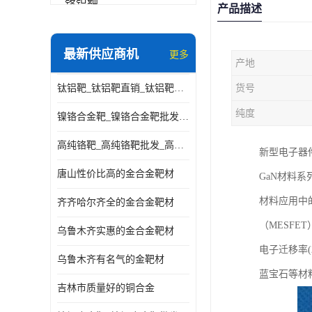
铬铝靶
产品描述
三氧化铝靶材
最新供应商机
更多
产地
钽靶材
钛铝靶_钛铝靶直销_钛铝靶供应商
货号
铬靶材
纯度
镍铬合金靶_镍铬合金靶批发_镍铬合金靶供应商
镧靶材
高纯铬靶_高纯铬靶批发_高纯铬靶厂家
新型电子器
镍铬合金靶材
唐山性价比高的金合金靶材
GaN材料
材料应用中
齐齐哈尔齐全的金合金靶材
（MESFE
乌鲁木齐实惠的金合金靶材
电子迁移率(2
乌鲁木齐有名气的金靶材
蓝宝石等材
吉林市质量好的铜合金