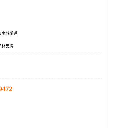
市南城街道
靶材品牌
9472