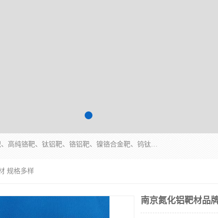
东莞市鼎伟新材料有限公司专业生产：镍钒合金靶、高纯铬靶、钛铝靶、铬铝靶、镍铬合金靶、钨钛合金靶材等；公司先后研发的蒸发材料、溅射靶材系列产品广泛应用到国内外众多知名电子、太阳能企业当中，以较高的性价比，成功发替代了国外进口产品，颇受用户好评。
材 规格多样
南京氮化铝靶材品牌