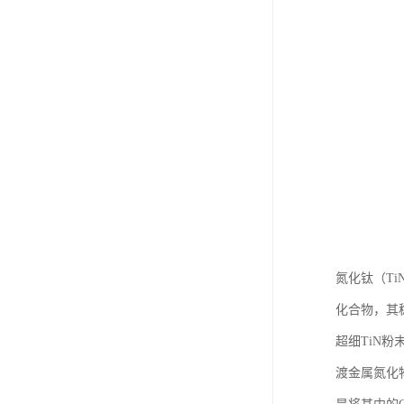
氮化钛（Ti
化合物，其稳
超细TiN粉
渡金属氮化