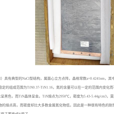
N）具有典型的NaCl型结构，属面心立方点阵，晶格常数a=0.4241nm
定的组成范围为TiN0.37-TiN1.16，氮的含量可以在一定的范围内变化
末呈黑色，而TiN晶体呈金。TiN熔点为2950℃，密度为5.43-5.44g/cm
物的熔点高，而密度却比大多数金属氮化物低，因此是一种很有特色的耐热材