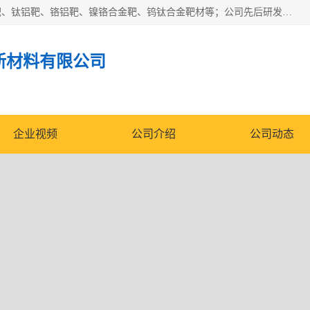
东莞市鼎伟新材料有限公司专业生产：镍钒合金靶、高纯铬靶、钛铝靶、铬铝靶、镍铬合金靶、钨钛合金靶材等；公司先后研发的蒸发材料、溅射靶材系列产品广泛应用到国内外众多知名电子、太阳能企业当中，以较高的性价比，成功发替代了国外进口产品，颇受用户好评。
新材料有限公司
企业视频
公司介绍
公司动态