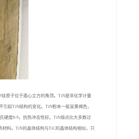
，其中钛原子位于面心立方的角顶。TiN是非化学计量
而不引起TiN结构的变化。TiN粉末一般呈黄褐色，
3，莫氏硬度8-9，抗热冲击性好。TiN熔点比大多数过
料。TiN的晶体结构与TiC的晶体结构相似，只