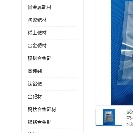
贵金属靶材
陶瓷靶材
稀土靶材
合金靶材
镍钒合金靶
高纯硼
钛铝靶
金靶材
钨钛合金靶材
镍铬合金靶